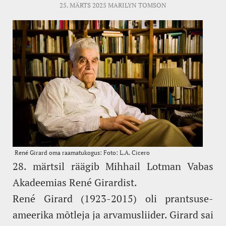
25. MÄRTS 2025
MARILYN TOMSON
28. märtsil räägib Mihhail Lotman Vabas
Akadeemias René Girardist.
René Girard (1923-2015) oli prantsuse-
ameerika mõtleja ja arvamusliider. Girard sai