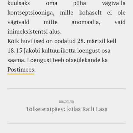
kuulsaks oma püha vägivalla
kontseptsiooniga, mille kohaselt ei ole
vägivald mitte anomaalia, vaid
inimeksistentsi alus.
Kõik huvilised on oodatud 28. märtsil kell
18.15 Jakobi kultuurikotta loengust osa
saama. Loengust teeb otseülekande ka
Postimees
.
EELMINE
Tõlketeisipäev: külas Raili Lass