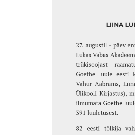
LIINA L
27. augustil - päev e
Lukas Vabas Akadeemi
trükisoojast raama
Goethe luule eesti 
Vahur Aabrams, Liin
Ülikooli Kirjastus),
ilmumata Goethe luule
391 luuletusest.
82 eesti tõlkija va