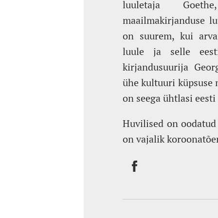
luuletaja Goet
maailmakirjanduse luu
on suurem, kui arva
luule ja selle ees
kirjandusuurija Geor
ühe kultuuri küpsuse
on seega ühtlasi eest
Huvilised on oodatud 
on vajalik koroonatõe