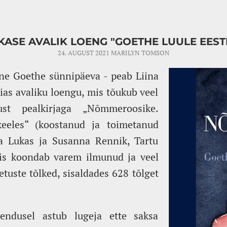
UKASE AVALIK LOENG "GOETHE LUULE EESTI
24. AUGUST 2021
MARILYN TOMSON
nne Goethe sünnipäeva - peab Liina
as avaliku loengu, mis tõukub veel
tust pealkirjaga „Nõmmeroosike.
keeles“ (koostanud ja toimetanud
a Lukas ja Susanna Rennik, Tartu
 mis koondab varem ilmunud ja veel
tuste tõlked, sisaldades 628 tõlget
hendusel astub lugeja ette saksa