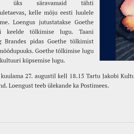
he, üks säravamaid tähti
letaevas, kelle mõju eesti luulele
me. Loengus jutustatakse Goethe
ti keelde tõlkimise lugu. Taani
g Brandes pidas Goethe tõlkimist
 mõõdupuuks. Goethe tõlkimise lugu
i kultuuri küpsemise lugu.
kuulama 27. augustil kell 18.15 Tartu Jakobi Kult
nd. Loengust teeb ülekande ka Postimees.