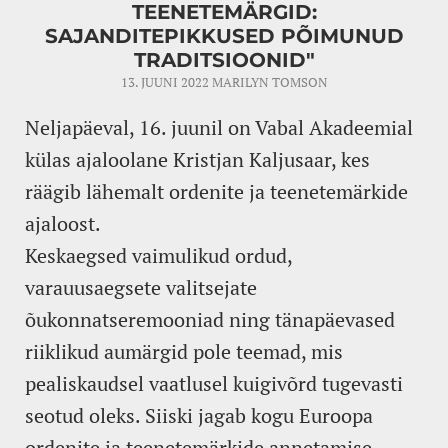
TEENETEMÄRGID:
SAJANDITEPIKKUSED PÕIMUNUD
TRADITSIOONID"
13. JUUNI 2022
MARILYN TOMSON
Neljapäeval, 16. juunil on Vabal Akadeemial
külas ajaloolane Kristjan Kaljusaar, kes
räägib lähemalt ordenite ja teenetemärkide
ajaloost.
Keskaegsed vaimulikud ordud,
varauusaegsete valitsejate
õukonnatseremooniad ning tänapäevased
riiklikud aumärgid pole teemad, mis
pealiskaudsel vaatlusel kuigivõrd tugevasti
seotud oleks. Siiski jagab kogu Euroopa
ordenite ja teenetemärkide annetamise