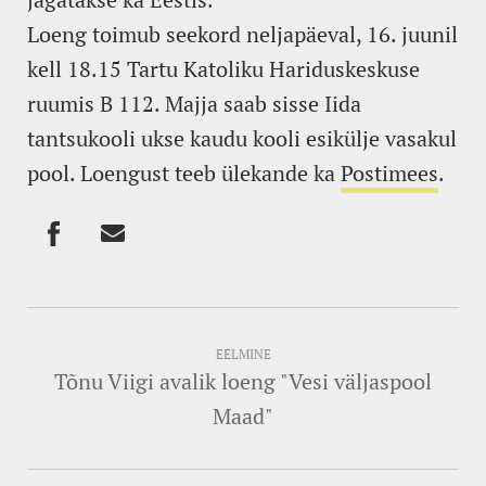
Loeng toimub seekord neljapäeval, 16. juunil
kell 18.15 Tartu Katoliku Hariduskeskuse
ruumis B 112. Majja saab sisse Iida
tantsukooli ukse kaudu kooli esikülje vasakul
pool. Loengust teeb ülekande ka
Postimees
.
EELMINE
Tõnu Viigi avalik loeng "Vesi väljaspool
Maad"