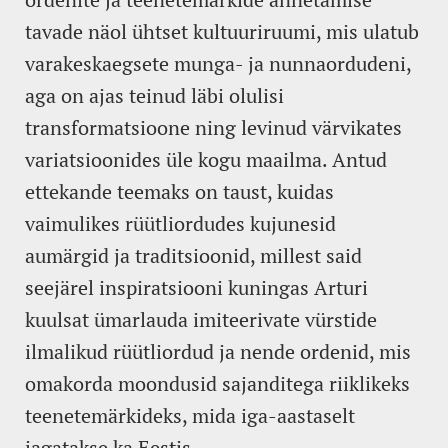
tavade näol ühtset kultuuriruumi, mis ulatub
varakeskaegsete munga- ja nunnaordudeni,
aga on ajas teinud läbi olulisi
transformatsioone ning levinud värvikates
variatsioonides üle kogu maailma. Antud
ettekande teemaks on taust, kuidas
vaimulikes rüütliordudes kujunesid
aumärgid ja traditsioonid, millest said
seejärel inspiratsiooni kuningas Arturi
kuulsat ümarlauda imiteerivate vürstide
ilmalikud rüütliordud ja nende ordenid, mis
omakorda moondusid sajanditega riiklikeks
teenetemärkideks, mida iga-aastaselt
jagatakse ka Eestis.