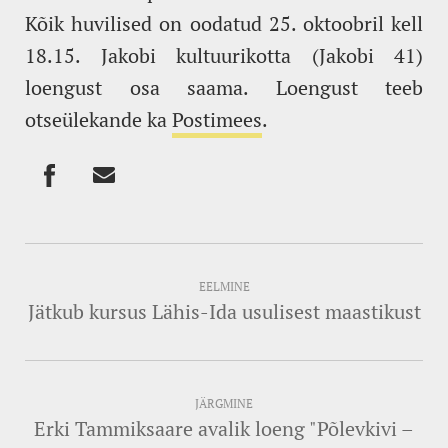
Kõik huvilised on oodatud 25. oktoobril kell
18.15. Jakobi kultuurikotta (Jakobi 41)
loengust osa saama. Loengust teeb
otseülekande ka
Postimees
.
EELMINE
Jätkub kursus Lähis-Ida usulisest maastikust
JÄRGMINE
Erki Tammiksaare avalik loeng "Põlevkivi –