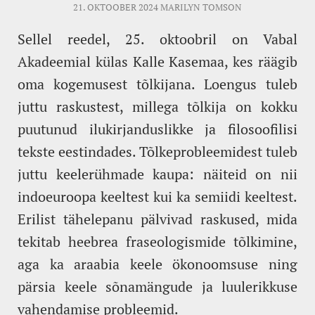
21. OKTOOBER 2024
MARILYN TOMSON
Sellel reedel, 25. oktoobril on Vabal
Akadeemial külas Kalle Kasemaa, kes räägib
oma kogemusest tõlkijana. Loengus tuleb
juttu raskustest, millega tõlkija on kokku
puutunud ilukirjanduslikke ja filosoofilisi
tekste eestindades. Tõlkeprobleemidest tuleb
juttu keelerühmade kaupa: näiteid on nii
indoeuroopa keeltest kui ka semiidi keeltest.
Erilist tähelepanu pälvivad raskused, mida
tekitab heebrea fraseologismide tõlkimine,
aga ka araabia keele ökonoomsuse ning
pärsia keele sõnamängude ja luulerikkuse
vahendamise probleemid.