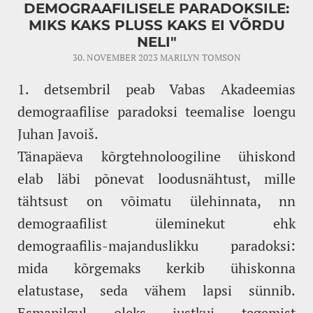
DEMOGRAAFILISELE PARADOKSILE:
MIKS KAKS PLUSS KAKS EI VÕRDU
NELI"
30. NOVEMBER 2023
MARILYN TOMSON
1. detsembril peab Vabas Akadeemias
demograafilise paradoksi teemalise loengu
Juhan Javoiš.
Tänapäeva kõrgtehnoloogiline ühiskond
elab läbi põnevat loodusnähtust, mille
tähtsust on võimatu ülehinnata, nn
demograafilist üleminekut ehk
demograafilis-majanduslikku paradoksi:
mida kõrgemaks kerkib ühiskonna
elatustase, seda vähem lapsi sünnib.
Esmapilgul oleks justkui tegemist