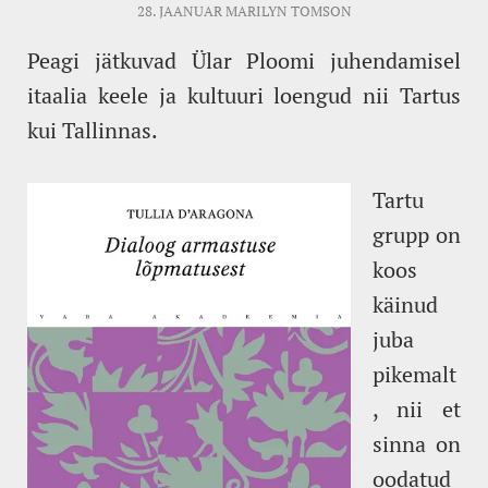
28. JAANUAR
MARILYN TOMSON
Peagi jätkuvad Ülar Ploomi juhendamisel
itaalia keele ja kultuuri loengud nii Tartus
kui Tallinnas.
Tartu
grupp on
koos
käinud
juba
pikemalt
, nii et
sinna on
oodatud