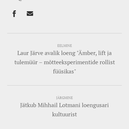
EELMINE
Laur Järve avalik loeng "Ämber, lift ja
tulemüür – mõtteeksperimentide rollist
füüsikas"
JÄRGMINE
Jätkub Mihhail Lotmani loengusari
kultuurist