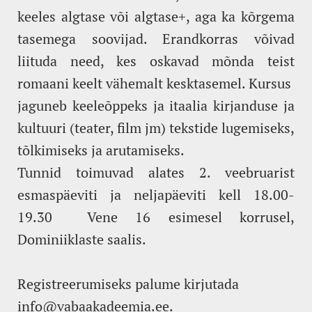
keeles algtase või algtase+, aga ka kõrgema
tasemega soovijad. Erandkorras võivad
liituda need, kes oskavad mõnda teist
romaani keelt vähemalt kesktasemel. Kursus
jaguneb keeleõppeks ja itaalia kirjanduse ja
kultuuri (teater, film jm) tekstide lugemiseks,
tõlkimiseks ja arutamiseks.
Tunnid toimuvad alates 2. veebruarist
esmaspäeviti ja neljapäeviti kell 18.00-
19.30 Vene 16 esimesel korrusel,
Dominiiklaste saalis.
Registreerumiseks palume kirjutada
info@vabaakadeemia.ee.