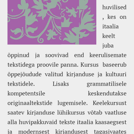
huvilised
, kes on
itaalia
keelt
juba
õppinud ja soovivad end keerulisemate
tekstidega proovile panna. Kursus baseerub
õppejõudude valitud kirjanduse ja kultuuri
tekstidele. Lisaks grammatilisele
kompetentsile keskendutakse
originaaltekstide lugemisele. Keelekursust
saatev kirjanduse lühikursus võtab vaatluse
alla huvipakkuvaid tekste itaalia kaasaegsest
ja modernsest kirjandusest tagasivaates