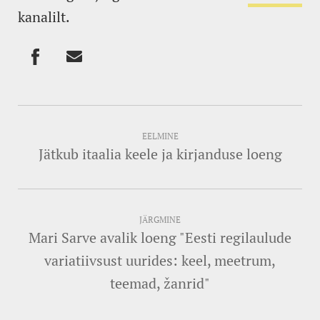
kanalilt.
EELMINE
Jätkub itaalia keele ja kirjanduse loeng
JÄRGMINE
Mari Sarve avalik loeng "Eesti regilaulude
variatiivsust uurides: keel, meetrum,
teemad, žanrid"