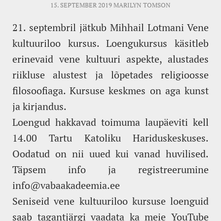
15. SEPTEMBER 2019
MARILYN TOMSON
21. septembril jätkub Mihhail Lotmani Vene
kultuuriloo kursus. Loengukursus käsitleb
erinevaid vene kultuuri aspekte, alustades
riikluse alustest ja lõpetades religioosse
filosoofiaga. Kursuse keskmes on aga kunst
ja kirjandus.
Loengud hakkavad toimuma laupäeviti kell
14.00 Tartu Katoliku Hariduskeskuses.
Oodatud on nii uued kui vanad huvilised.
Täpsem info ja registreerumine
info@vabaakadeemia.ee
Seniseid vene kultuuriloo kursuse loenguid
saab tagantjärgi vaadata ka meie
YouTube