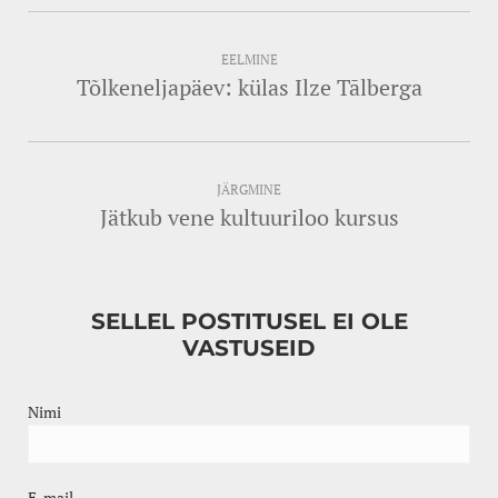
EELMINE
Tõlkeneljapäev: külas Ilze Tālberga
JÄRGMINE
Jätkub vene kultuuriloo kursus
SELLEL POSTITUSEL EI OLE
VASTUSEID
Nimi
E-mail