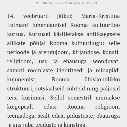
11. VEEBRUAR 2020
MARILYN TOMSON
14. veebruaril jätkub Maria-Kristiina
Lotmani juhendamisel Rooma kultuuriloo
kursus. Kursusel käsitletakse antiikaegsete
allikate põhjal Rooma kultuurilugu: selle
perioode ja arengujooni, kirjanduse, kunsti,
religiooni, usu ja ebausuga seonduvat,
samuti roomlaste identiteedi ja minapildi
kujunemist, Rooma ühiskondlikku
struktuuri, sotsiaalseid suhteid ning paljusid
teisi küsimusi. Sellel semestril minnakse
kõigepealt edasi Rooma religiooni
teemadega, sealt edasi pidustuste, ebausuga
ja siis juba teaduste ja kunstiga.