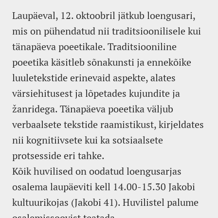
Laupäeval, 12. oktoobril jätkub loengusari,
mis on pühendatud nii traditsioonilisele kui
tänapäeva poeetikale. Traditsiooniline
poeetika käsitleb sõnakunsti ja ennekõike
luuletekstide erinevaid aspekte, alates
värsiehitusest ja lõpetades kujundite ja
žanridega. Tänapäeva poeetika väljub
verbaalsete tekstide raamistikust, kirjeldates
nii kognitiivsete kui ka sotsiaalsete
protsesside eri tahke.
Kõik huvilised on oodatud loengusarjas
osalema laupäeviti kell 14.00-15.30 Jakobi
kultuurikojas (Jakobi 41). Huvilistel palume
osalemissoovist teatada