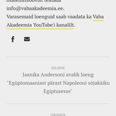
info@vabaakadeemia.ee.
Varasemaid loenguid saab vaadata ka
Vaba
Akadeemia YouTube'i kanalilt
.
EELMINE
Jaanika Andersoni avalik loeng
"Egüptomaaniast pärast Napoleoni sõjakäiku
Egiptusesse"
JÄRGMINE