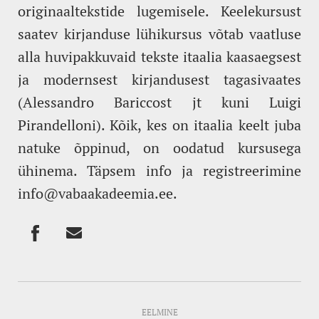
originaalteksti
de lugemisele. Keelekursust
saatev kirjanduse lühikursus võtab vaatluse
alla huvipakkuvaid tekste itaalia kaasaegsest
ja modernsest kirjandusest tagasivaates
(Alessandro Bariccost jt kuni Luigi
Pirandelloni). Kõik, kes on itaalia keelt juba
natuke õppinud, on oodatud kursusega
ühinema. Täpsem info ja registreerimine
info@vabaakadeemia.ee.
EELMINE