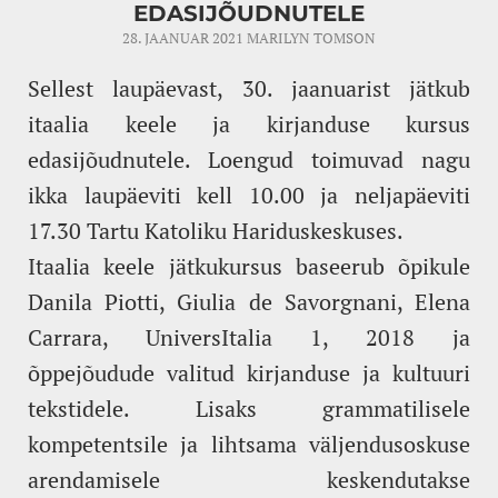
EDASIJÕUDNUTELE
28. JAANUAR 2021
MARILYN TOMSON
Sellest laupäevast, 30. jaanuarist jätkub
itaalia keele ja kirjanduse kursus
edasijõudnutele. Loengud toimuvad nagu
ikka laupäeviti kell 10.00 ja neljapäeviti
17.30 Tartu Katoliku Hariduskeskuses.
Itaalia keele jätkukursus baseerub õpikule
Danila Piotti, Giulia de Savorgnani, Elena
Carrara, UniversItalia 1, 2018 ja
õppejõudude valitud kirjanduse ja kultuuri
tekstidele. Lisaks grammatilisele
kompetentsile ja lihtsama väljendusoskuse
arendamisele keskendutakse