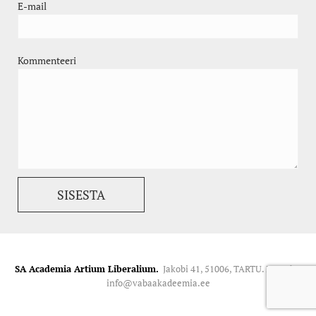
E-mail
Kommenteeri
SA Academia Artium Liberalium.
Jakobi 41, 51006, TARTU. Kontakt:
info@vabaakadeemia.ee