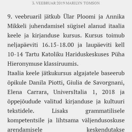
3. VEEBRUAR 2019
MARILYN TOMSON
9. veebruaril jätkub Ülar Ploomi ja Annika
Mikkeli juhendamisel sügisel alanud itaalia
keele ja kirjanduse kursus. Kursus toimub
neljapäeviti 16.15-18.00 ja laupäeviti kell
10-14 Tartu Katoliku Hariduskeskuses Püha
Hieronymuse klassiruumis.
Itaalia keele jätkukursus algajatele baseerub
õpikule Danila Piotti, Giulia de Savorgnani,
Elena Carrara, UniversItalia 1, 2018 ja
õppejõudude valitud kirjanduse ja kultuuri
tekstidele. Lisaks grammatilisele
kompetentsile ja lihtsama väljendusoskuse
arendamisele keskendutakse