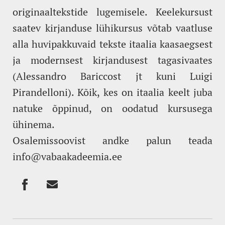
originaaltekstide lugemisele. Keelekursust
saatev kirjanduse lühikursus võtab vaatluse
alla huvipakkuvaid tekste itaalia kaasaegsest
ja modernsest kirjandusest tagasivaates
(Alessandro Bariccost jt kuni Luigi
Pirandelloni). Kõik, kes on itaalia keelt juba
natuke õppinud, on oodatud kursusega
ühinema.
Osalemissoovist andke palun teada
info@vabaakadeemia.ee