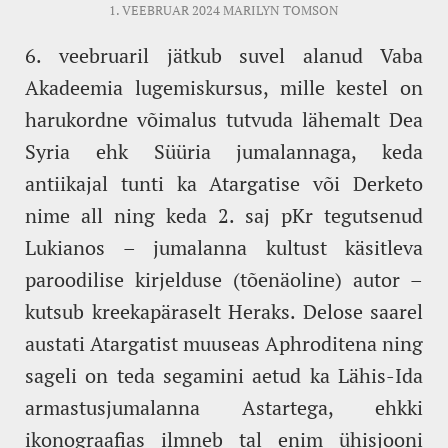
1. VEEBRUAR 2024
MARILYN TOMSON
6. veebruaril jätkub suvel alanud Vaba
Akadeemia lugemiskursus, mille kestel on
harukordne võimalus tutvuda lähemalt Dea
Syria ehk Süüria jumalannaga, keda
antiikajal tunti ka Atargatise või Derketo
nime all ning keda 2. saj pKr tegutsenud
Lukianos – jumalanna kultust käsitleva
paroodilise kirjelduse (tõenäoline) autor –
kutsub kreekapäraselt Heraks. Delose saarel
austati Atargatist muuseas Aphroditena ning
sageli on teda segamini aetud ka Lähis-Ida
armastusjumalanna Astartega, ehkki
ikonograafias ilmneb tal enim ühisjooni