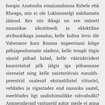
hoopis Anatoolia emajumalanna Kybele ehk
Rheaga, mis ei ole Lukianoselgi märkamata
jäänud. Kes siis ikkagi on see mõneti
mosaiikse identiteedi ja eklektilise
atribuutikaga jumalus, kelle kultus levis üle
Vahemere kuni Rooma impeeriumi kõige
põhjapoolsemate aladeni, kelle templi tiigis
ujusid pühad kalad, kelle vääriskividest
kaunistatud pilk jälgis iga pühamusse
sisenejat ning kelle naisterõivais eunuhh-
preestrid osalesid ekstaatilistel riitustel,
vehkides ja vigastades end muusika saatel,
meelitades ligi uudishimulikke rahvahulki?
Ammendavaid vastuseid autor meile ei anna