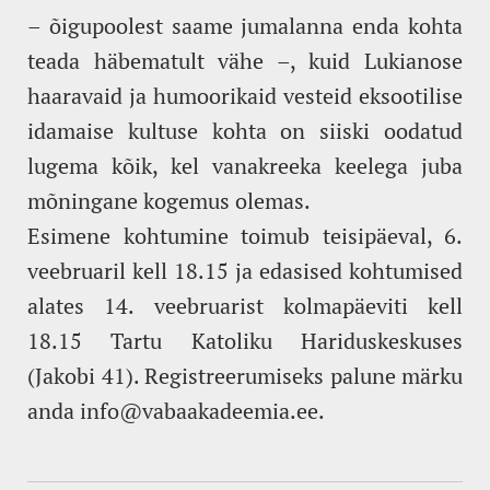
– õigupoolest saame jumalanna enda kohta
teada häbematult vähe –, kuid Lukianose
haaravaid ja humoorikaid vesteid eksootilise
idamaise kultuse kohta on siiski oodatud
lugema kõik, kel vanakreeka keelega juba
mõningane kogemus olemas.
Esimene kohtumine toimub teisipäeval, 6.
veebruaril kell 18.15 ja edasised kohtumised
alates 14. veebruarist kolmapäeviti kell
18.15 Tartu Katoliku Hariduskeskuses
(Jakobi 41). Registreerumiseks palune märku
anda info@vabaakadeemia.ee.