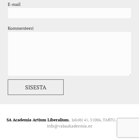
E-mail
Kommenteeri
SA Academia Artium Liberalium.
Jakobi 41, 51006, TARTU. Kontakt:
info@vabaakadeemia.ee