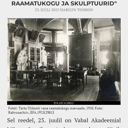
RAAMATUKOGU JA SKULPTUURID"
23. JUULI 2025
MARILYN TOMSON
Sel reedel, 25. juulil on Vabal Akadeemial