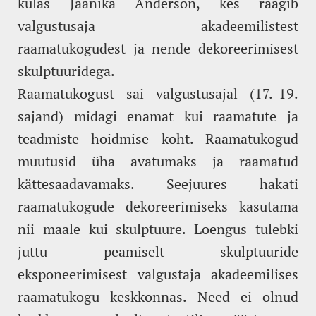
külas Jaanika Anderson, kes räägib
valgustusaja akadeemilistest
raamatukogudest ja nende dekoreerimisest
skulptuuridega.
Raamatukogust sai valgustusajal (17.-19.
sajand) midagi enamat kui raamatute ja
teadmiste hoidmise koht. Raamatukogud
muutusid üha avatumaks ja raamatud
kättesaadavamaks. Seejuures hakati
raamatukogude dekoreerimiseks kasutama
nii maale kui skulptuure. Loengus tulebki
juttu peamiselt skulptuuride
eksponeerimisest valgustaja akadeemilises
raamatukogu keskkonnas. Need ei olnud