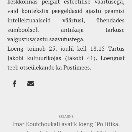
keskkonnas pelgalt esteetilise väärtusega,
vaid kontekstis peegeldasid ajastu peamisi
intellektuaalseid väärtusi, ühendades
sümboolselt antiikaja tarkuse
valgustusajastu saavutustega.
Loeng toimub 25. juulil kell 18.15 Tartus
Jakobi kultuurikojas (Jakobi 41). Loengust
teeb otseülekande ka Postimees.
EELMINE
Imar Koutchoukali avalik loeng "Poliitika,