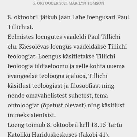
5. OKTOOBER 2021
MARILYN TOMSON
8. oktoobril jätkub Jaan Lahe loengusari Paul
Tillichist.
Eelmistes loengutes vaadeldi Paul Tillichi
elu. Käesolevas loengus vaadeldakse Tillichi
teoloogiat. Loengus käsitletakse Tillichi
teoloogia üldiseloomu ja selle kohta uuema
evangeelse teoloogia ajaloos, Tillichi
käsitlust teoloogiast ja filosoofiast ning
nende omavahelistest suhetest, tema
ontoloogiat (õpetust olevast) ning käsitlust
inimeksistentsist.
Loeng toimub 8. oktoobril kell 18.15 Tartu
Katoliku Hariduskeskuses (Jakobi 41).