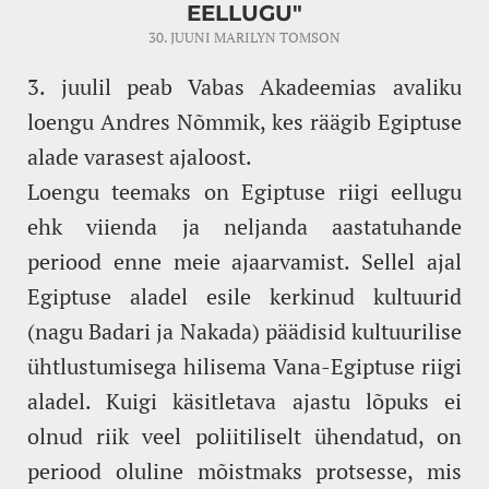
EELLUGU"
30. JUUNI
MARILYN TOMSON
3. juulil peab Vabas Akadeemias avaliku
loengu Andres Nõmmik, kes räägib Egiptuse
alade varasest ajaloost.
Loengu teemaks on Egiptuse riigi eellugu
ehk viienda ja neljanda aastatuhande
periood enne meie ajaarvamist. Sellel ajal
Egiptuse aladel esile kerkinud kultuurid
(nagu Badari ja Nakada) päädisid kultuurilise
ühtlustumisega hilisema Vana-Egiptuse riigi
aladel. Kuigi käsitletava ajastu lõpuks ei
olnud riik veel poliitiliselt ühendatud, on
periood oluline mõistmaks protsesse, mis