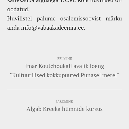
oodatud!
Huvilistel palume osalemissoovist märku
anda info@vabaakadeemia.ee.
EELMINE
Imar Koutchoukali avalik loeng
"Kultuurilised kokkupuuted Punasel merel"
JÄRGMINE
Algab Kreeka hümnide kursus