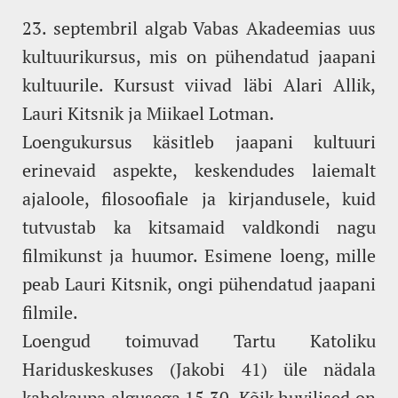
23. septembril algab Vabas Akadeemias uus
kultuurikursus, mis on pühendatud jaapani
kultuurile. Kursust viivad läbi Alari Allik,
Lauri Kitsnik ja Miikael Lotman.
Loengukursus käsitleb jaapani kultuuri
erinevaid aspekte, keskendudes laiemalt
ajaloole, filosoofiale ja kirjandusele, kuid
tutvustab ka kitsamaid valdkondi nagu
filmikunst ja huumor. Esimene loeng, mille
peab Lauri Kitsnik, ongi pühendatud jaapani
filmile.
Loengud toimuvad Tartu Katoliku
Hariduskeskuses (Jakobi 41) üle nädala
kahekaupa algusega 15.30. Kõik huvilised on