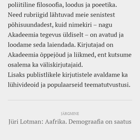
poliitiline filosoofia, loodus ja poeetika.
Need rubriigid lähtuvad meie senistest
põhisuundadest, kuid nimekiri – nagu
Akadeemia tegevus üldiselt – on avatud ja
loodame seda laiendada. Kirjutajad on
Akadeemia õppejõud ja liikmed, ent kutsume
osalema ka väliskirjutajaid.
Lisaks publistlikele kirjutistele avaldame ka
lühivideoid ja populaarseid teematutvustusi.
JÄRGMINE
Jüri Lotman: Aafrika. Demograafia on saatus