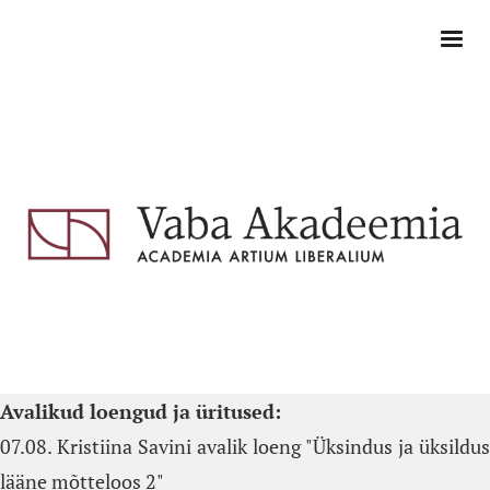
Avalikud loengud ja üritused:
07.08. Kristiina Savini avalik loeng "Üksindus ja üksildus
lääne mõtteloos 2"